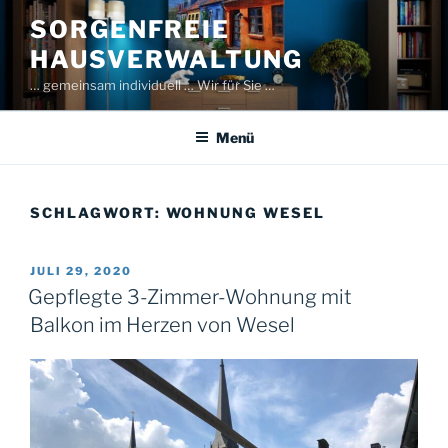
Zum
SORGENFREIE
Inhalt
HAUSVERWALTUNG
springen
… gemeinsam individuell … Wir für Sie …
Menü
SCHLAGWORT:
WOHNUNG WESEL
VERÖFFENTLICHT
JULI 29, 2020
AM
Gepflegte 3-Zimmer-Wohnung mit
Balkon im Herzen von Wesel